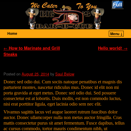
Home
Menu ↓
Skip to primary content
Skip to secondary content
Post navigation
←
How to Marinate and Grill
Hello world!
→
Steaks
Steak with a Garlic and Parsley Risotto
Posted on
August 25, 2014
by
Saul Below
Donec sed odio dui. Cum sociis natoque penatibus et magnis dis
parturient montes, nascetur ridiculus mus. Donec id elit non mi
porta gravida at eget metus. Donec sed odio dui. Sed posuere
consectetur est at lobortis. Duis mollis, est non commodo luctus,
nisi erat porttitor ligula, eget lacinia odio sem nec elit.
Vivamus sagittis lacus vel augue laoreet rutrum faucibus dolor
auctor. Donec ullamcorper nulla non metus auctor fringilla. Cras
mattis consectetur purus sit amet fermentum. Fusce dapibus, tellus
ac cursus commodo, tortor mauris condimentum nibh, ut