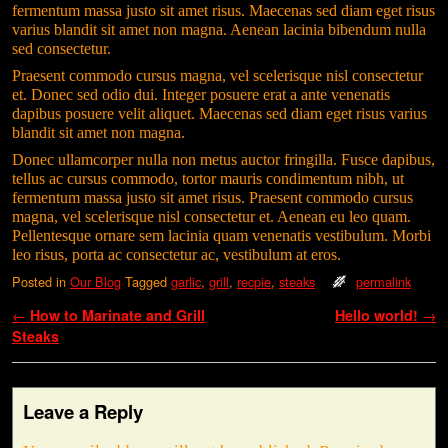
fermentum massa justo sit amet risus. Maecenas sed diam eget risus
varius blandit sit amet non magna. Aenean lacinia bibendum nulla
sed consectetur.
Praesent commodo cursus magna, vel scelerisque nisl consectetur
et. Donec sed odio dui. Integer posuere erat a ante venenatis
dapibus posuere velit aliquet. Maecenas sed diam eget risus varius
blandit sit amet non magna.
Donec ullamcorper nulla non metus auctor fringilla. Fusce dapibus,
tellus ac cursus commodo, tortor mauris condimentum nibh, ut
fermentum massa justo sit amet risus. Praesent commodo cursus
magna, vel scelerisque nisl consectetur et. Aenean eu leo quam.
Pellentesque ornare sem lacinia quam venenatis vestibulum. Morbi
leo risus, porta ac consectetur ac, vestibulum at eros.
Posted in
Our Blog
Tagged
garlic
,
grill
,
recpie
,
steaks
permalink
Post navigation
←
How to Marinate and Grill
Hello world!
→
Steaks
Leave a Reply